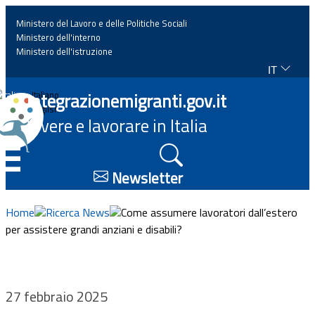
Ministero del Lavoro e delle Politiche Sociali
Ministero dell'interno
Ministero dell'istruzione
IT
Home
Integrazionemigranti.gov.it
Italiano
English
Vivere e lavorare in Italia
News
☰
Approfondimenti
Newsletter
Eventi
Home
Ricerca News
Come assumere lavoratori dall’estero
per assistere grandi anziani e disabili?
Normativa
Progetti
27 febbraio 2025