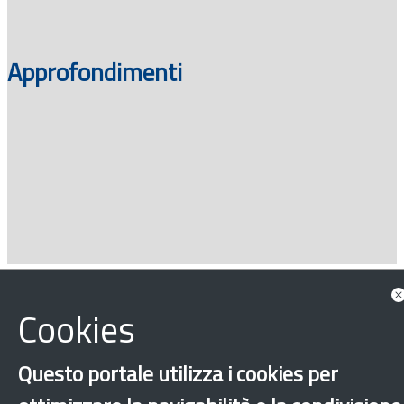
Approfondimenti
‹
›
×
Cookies
Questo portale utilizza i cookies per
Dichiarazione di accessibilità
Mappa del sito
Legal & Privacy
Contatti
Sito archeologico