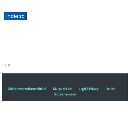
‹
›
×
Dichiarazione di accessibilità
Mappa del sito
Legal & Privacy
Contatti
Sito archeologico