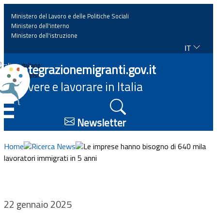
Ministero del Lavoro e delle Politiche Sociali
Ministero dell'interno
Ministero dell'istruzione
IT
Home
Integrazionemigranti.gov.it
Italiano
English
Vivere e lavorare in Italia
News
☰
Approfondimenti
Newsletter
Eventi
Home
Ricerca News
Le imprese hanno bisogno di 640 mila
lavoratori immigrati in 5 anni
Normativa
Progetti
22 gennaio 2025