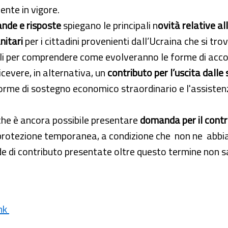
nte in vigore.
nde e risposte
spiegano le principali n
ovità relative al
anitari
per i cittadini provenienti dall’Ucraina che si tr
li per comprendere come evolveranno le forme di accog
ricevere, in alternativa, un
contributo per l’uscita dalle
forme di sostegno economico straordinario e l'assistenz
, che è ancora possibile presentare
domanda per il cont
r protezione temporanea, a condizione che non ne abbia
 di contributo presentate oltre questo termine non s
ink