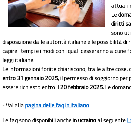
attualme
Le
doma
diritti s
sono uti
disposizione dalle autorità italiane e le possibilità di 
capire i tempi e i modi con i quali cesseranno alcune 
leggi italiane.
Le informazioni foriite chiariscono, tra le altre cose
entro 31 gennaio 2025
, il permesso di soggiorno pe
essere richiesto entro il
20 febbraio 2025.
Le domande
- Vai alla
pagina delle faq in italiano
Le faq sono disponibili anche in
ucraino
al seguente
l