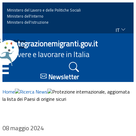
Ministero del Lavoro e delle Politiche Sociali
Ministero dell'interno
Ministero dell'istruzione
IT
Home
Integrazionemigranti.gov.it
Italiano
English
Vivere e lavorare in Italia
News
☰
Approfondimenti
Newsletter
Eventi
Home
Ricerca News
Protezione internazionale, aggiornata
la lista dei Paesi di origine sicuri
Normativa
Progetti
08 maggio 2024