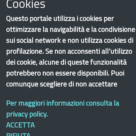
Cookies
Questo portale utilizza i cookies per
Protezione internazionale
Rifugiati
ottimizzare la navigabilità e la condivisione
sui social network e non utilizza cookies di
‹
›
×
profilazione. Se non acconsenti all'utilizzo
dei cookie, alcune di queste funzionalità
Dichiarazione di accessibilità
Mappa del sito
Legal & Privacy
Contatti
potrebbero non essere disponibili. Puoi
Sito archeologico
comunque scegliere di non accettare
Per maggiori informazioni consulta la
privacy policy.
ACCETTA
RIFIUTA