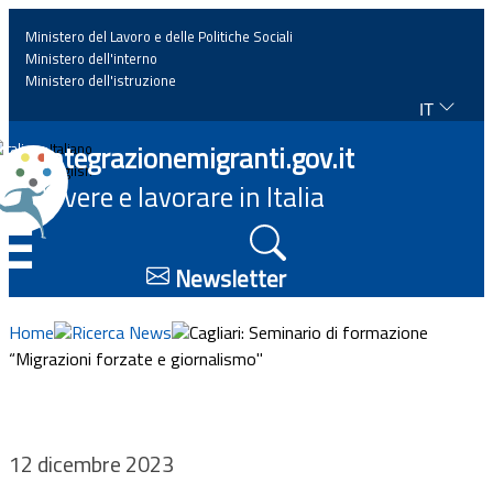
Ministero del Lavoro e delle Politiche Sociali
Ministero dell'interno
Ministero dell'istruzione
IT
Home
Integrazionemigranti.gov.it
Italiano
English
Vivere e lavorare in Italia
News
☰
Approfondimenti
Newsletter
Eventi
Home
Ricerca News
Cagliari: Seminario di formazione
“Migrazioni forzate e giornalismo"
Normativa
Progetti
12 dicembre 2023