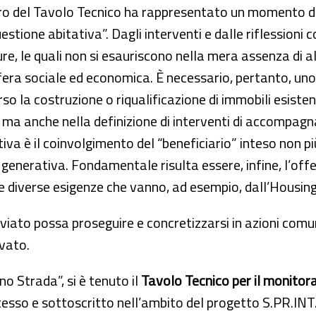
ro del Tavolo Tecnico ha rappresentato un momento di 
uestione abitativa”. Dagli interventi e dalle riflessioni
e, le quali non si esauriscono nella mera assenza di 
fera sociale ed economica. È necessario, pertanto, uno 
so la costruzione o riqualificazione di immobili esiste
 ma anche nella definizione di interventi di accompag
iva è il coinvolgimento del “beneficiario” inteso non p
 generativa. Fondamentale risulta essere, infine, l’offer
e diverse esigenze che vanno, ad esempio, dall’Housing f
vviato possa proseguire e concretizzarsi in azioni comu
vato.
o Strada”, si è tenuto il
Tavolo Tecnico per il monitora
sso e sottoscritto nell’ambito del progetto S.PR.INT.