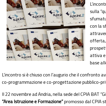
L’incont
sulla “q
sfumatur
con la s
attraver
offerta,
prospett
attiva e
base all
L’incontro si è chiuso con l’augurio che il confronto a
co-programmazione e co-progettazione pubblico-pri
Il 22 novembre ad Andria, nella sede del CPIA BAT “Gin
“Area Istruzione e Formazione”
promosso dal CPIA ste