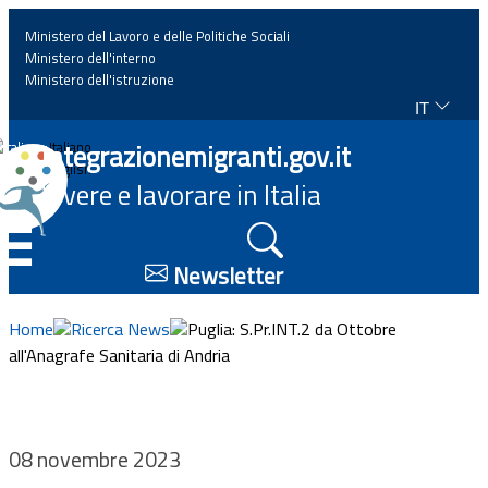
Ministero del Lavoro e delle Politiche Sociali
Ministero dell'interno
Ministero dell'istruzione
IT
Home
Integrazionemigranti.gov.it
Italiano
English
Vivere e lavorare in Italia
News
☰
Approfondimenti
Newsletter
Eventi
Home
Ricerca News
Puglia: S.Pr.INT.2 da Ottobre
all'Anagrafe Sanitaria di Andria
Normativa
Progetti
08 novembre 2023