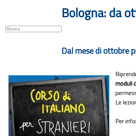
Bologna: da ott
Guide
Newsletter
Dal mese di ottobre pr
Riprende
moduli d
permess
Le lezi
Per info