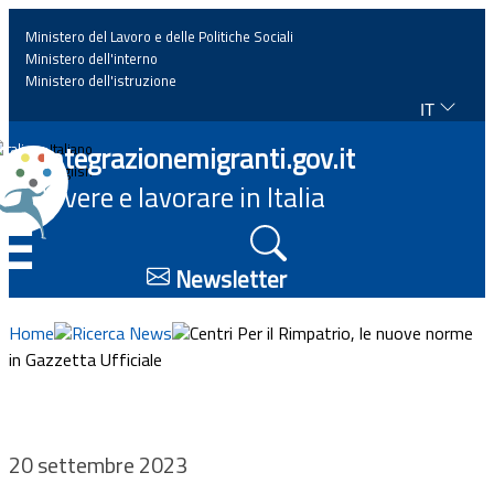
Ministero del Lavoro e delle Politiche Sociali
Ministero dell'interno
Ministero dell'istruzione
IT
Home
Integrazionemigranti.gov.it
Italiano
English
Vivere e lavorare in Italia
News
☰
Approfondimenti
Newsletter
Eventi
Home
Ricerca News
Centri Per il Rimpatrio, le nuove norme
in Gazzetta Ufficiale
Normativa
Progetti
20 settembre 2023