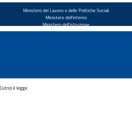
Ministero del Lavoro e delle Politiche Sociali
Ministero dell'interno
Ministero dell'istruzione
Cutro) è legge
v.it
ia