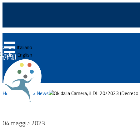
☰
Home
Italiano
News
English
MENU
Approfondimenti
Eventi
Home
Ricerca News
Ok dalla Camera, il DL 20/2023 (Decreto 
Normativa
Progetti
Integrazionemigranti.go
04 maggio 2023
Documenti
Vivere e lavorare in Ital
Bandi