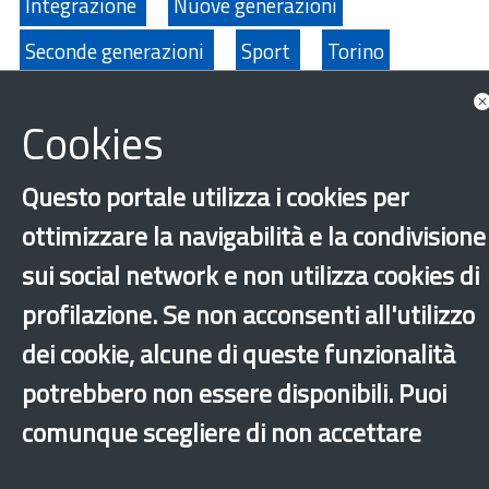
Integrazione
Nuove generazioni
Seconde generazioni
Sport
Torino
‹
›
×
Cookies
Questo portale utilizza i cookies per
Dichiarazione di accessibilità
Mappa del sito
Legal & Privacy
Contatti
Sito archeologico
ottimizzare la navigabilità e la condivisione
sui social network e non utilizza cookies di
profilazione. Se non acconsenti all'utilizzo
dei cookie, alcune di queste funzionalità
potrebbero non essere disponibili. Puoi
comunque scegliere di non accettare