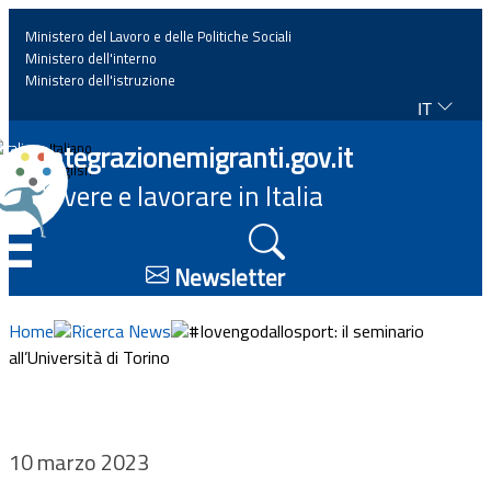
Ministero del Lavoro e delle Politiche Sociali
Ministero dell'interno
Ministero dell'istruzione
IT
Home
Integrazionemigranti.gov.it
Italiano
English
Vivere e lavorare in Italia
News
☰
Approfondimenti
Newsletter
Eventi
Home
Ricerca News
#Iovengodallosport: il seminario
all’Università di Torino
Normativa
Progetti
10 marzo 2023