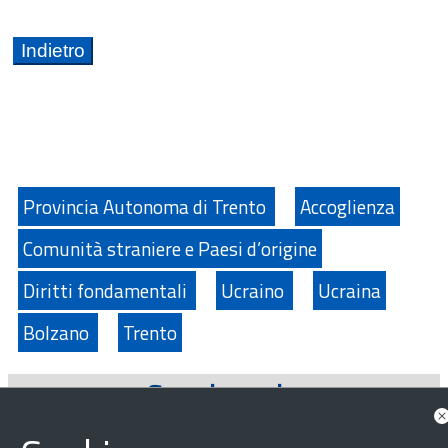
Provincia Autonoma di Trento
Accoglienza
Comunità straniere e Paesi d’origine
Diritti fondamentali
Ucraino
Ucraina
Bolzano
Trento
Guarda anche
Approfondimenti