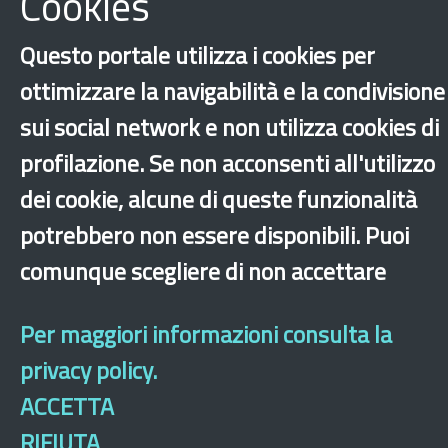
Cookies
Questo portale utilizza i cookies per
ottimizzare la navigabilità e la condivisione
sui social network e non utilizza cookies di
profilazione. Se non acconsenti all'utilizzo
dei cookie, alcune di queste funzionalità
potrebbero non essere disponibili. Puoi
‹
›
×
comunque scegliere di non accettare
Dichiarazione di accessibilità
Mappa del sito
Legal & Privacy
Contatti
Per maggiori informazioni consulta la
Sito archeologico
privacy policy.
ACCETTA
RIFIUTA