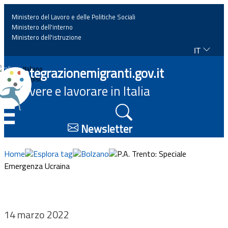
Ministero del Lavoro e delle Politiche Sociali
Ministero dell'interno
Ministero dell'istruzione
IT
Home
Integrazionemigranti.gov.it
Italiano
English
Vivere e lavorare in Italia
News
☰
Approfondimenti
Newsletter
Eventi
Home
Esplora tag
Bolzano
P.A. Trento: Speciale
Emergenza Ucraina
Normativa
Progetti
14 marzo 2022