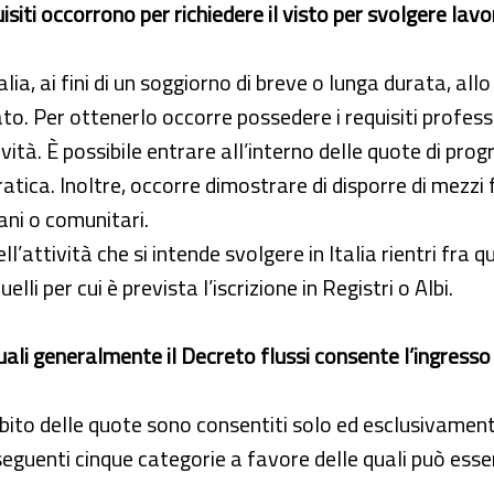
isiti occorrono per richiedere il visto per svolgere l
lia, ai fini di un soggiorno di breve o lunga durata, all
. Per ottenerlo occorre possedere i requisiti professio
ttività. È possibile entrare all’interno delle quote di pro
ratica. Inoltre, occorre dimostrare di disporre di mezzi 
iani o comunitari.
attività che si intende svolgere in Italia rientri fra que
elli per cui è prevista l’iscrizione in Registri o Albi.
uali generalmente il Decreto flussi consente l’ingresso
ambito delle quote sono consentiti solo ed esclusivamen
guenti cinque categorie a favore delle quali può essere r