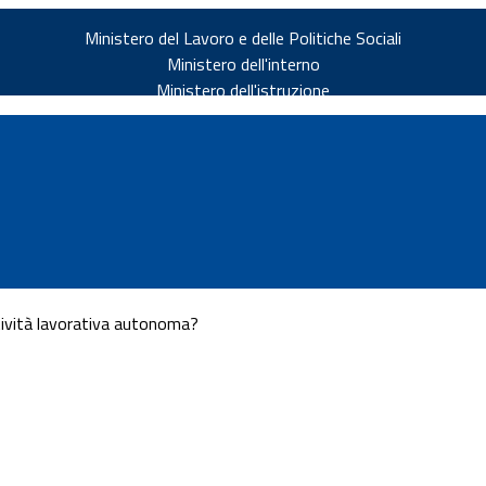
Ministero del Lavoro e delle Politiche Sociali
Ministero dell'interno
Ministero dell'istruzione
ttività lavorativa autonoma?
v.it
ia