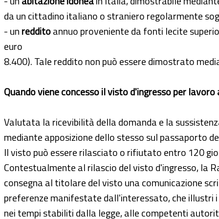
- un
'abitazione idonea
in Italia, dimostrabile mediant
da un cittadino italiano o straniero regolarmente sogg
- un
reddito
annuo proveniente da fonti lecite superior
euro
8.400). Tale reddito non può essere dimostrato mediant
Quando viene concesso il visto d'ingresso per lavor
Valutata la ricevibilità della domanda e la sussistenza 
mediante apposizione dello stesso sul passaporto del 
Il visto può essere rilasciato o rifiutato entro 120 g
Contestualmente al rilascio del visto d'ingresso, la R
consegna al titolare del visto una comunicazione scrit
preferenze manifestate dall'interessato, che illustri i 
nei tempi stabiliti dalla legge, alle competenti autorit