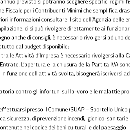
 annuo previsto si potranno scegliere specifici regimi f
gime Fiscale per i Contribuenti Minimi che semplifica dr
ori informazioni consultare il sito dell’Agenzia delle e
ompilazione, ci si può rivolgere direttamente ai funzion
no anche di consigli, è necessario rivolgersi ad uno de
tutto dal budget disponibile;
ra tra le Attività d’Impresa è necessario rivolgersi alla
Entrate. L’apertura e la chiusura della Partita IVA son
: in funzione dell'attività svolta, bisognerà iscriversi 
ligatoria contro gli infortuni sul la-voro e le malattie
a effettuarsi presso il Comune (SUAP – Sportello Unico p
ica sicurezza, di prevenzione incendi, igienico-sanitarie 
 contenute nel codice dei beni culturali e del paesaggio