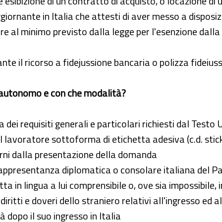
e esibizione di un contratto di acquisto, o locazione d
iornante in Italia che attesti di aver messo a disposiz
e al minimo previsto dalla legge per l'esenzione dalla 
e il ricorso a fidejussione bancaria o polizza fideiuss
o autonomo e con che modalità?
dei requisiti generali e particolari richiesti dal Testo U
lavoratore sottoforma di etichetta adesiva (c.d. stick
iorni dalla presentazione della domanda
appresentanza diplomatica o consolare italiana del Paes
ta in lingua a lui comprensibile o, ove sia impossibile,
diritti e doveri dello straniero relativi all'ingresso ed 
à dopo il suo ingresso in Italia