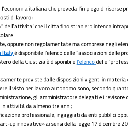
r l'economia italiana che preveda l'impiego di risorse p
osti di lavoro;
 dell'attivita' che il cittadino straniero intenda intrap
solare
igilate, oppure non regolamentate ma comprese negli ele
n Italy
è disponibile l’elenco delle “associazioni delle p
stero della Giustizia è disponibile
l’elenco
delle “profess
samente previste dalle disposizioni vigenti in materia d
ncedere il visto per lavoro autonomo sono, secondo quan
ministrazione, gli amministratore delegati e i revisore de
 in attività da almeno tre anni;
ficazione professionale, ingaggiati da enti pubblici oppu
start-up innovative» ai sensi della legge 17 dicembre 201