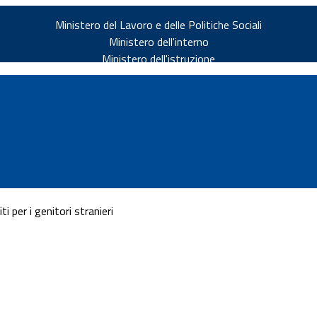
Ministero del Lavoro e delle Politiche Sociali
Ministero dell'interno
Ministero dell'istruzione
i per i genitori stranieri
v.it
ia