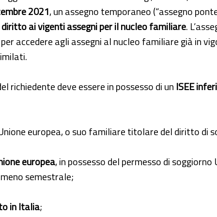
icembre 2021
, un assegno temporaneo (“assegno ponte
diritto ai vigenti assegni per il nucleo familiare
. L’ass
i per accedere agli assegni al nucleo familiare già in vi
imilati.
del richiedente deve essere in possesso di un
ISEE infer
’Unione europea, o suo familiare titolare del diritto di 
nione europea
, in possesso del permesso di soggiorno 
almeno semestrale;
o in Italia
;