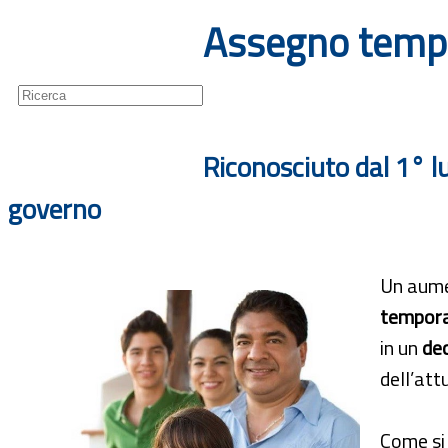
Assegno tempora
Guide
Newsletter
Riconosciuto dal 1° lu
governo
Un aume
tempor
in un
dec
dell’att
Come si 