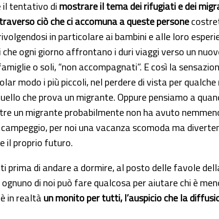
è il tentativo di
mostrare il tema dei rifugiati e dei migr
traverso ciò che ci accomuna a queste persone
costret
 rivolgendosi in particolare ai bambini e alle loro espe
 che ogni giorno affrontano i duri viaggi verso un nuovo
famiglie o soli, “non accompagnati”. E così la sensazi
colar modo i più piccoli, nel perdere di vista per qualch
uello che prova un migrante. Oppure pensiamo a quando
 mentre un migrante probabilmente non ha avuto nemmen
del campeggio, per noi una vacanza scomoda ma diverten
 il proprio futuro.
i prima di andare a dormire, al posto delle favole del
 ognuno di noi può fare qualcosa per aiutare chi è men
 è in realtà
un monito per tutti, l’auspicio che la diff