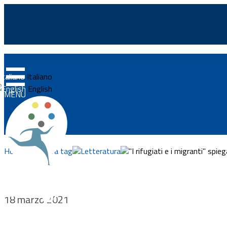
☰
Home
Italiano
News
English
MENU
Approfondimenti
Eventi
Home
Esplora tag
Letteratura
"I rifugiati e i migranti" spie
Normativa
Progetti
Integrazionemigranti.go
18 marzo 2021
Documenti
Vivere e lavorare in Ital
Bandi