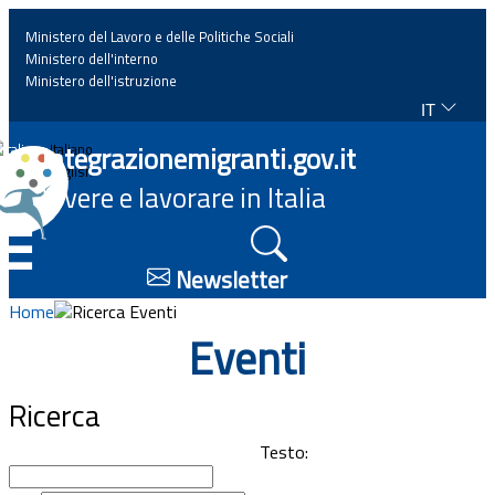
Ministero del Lavoro e delle Politiche Sociali
Ministero dell'interno
Ministero dell'istruzione
IT
Home
Integrazionemigranti.gov.it
Italiano
English
Vivere e lavorare in Italia
News
☰
Approfondimenti
Newsletter
Home
Ricerca Eventi
Eventi
Eventi
Normativa
Ricerca
Progetti
Testo: