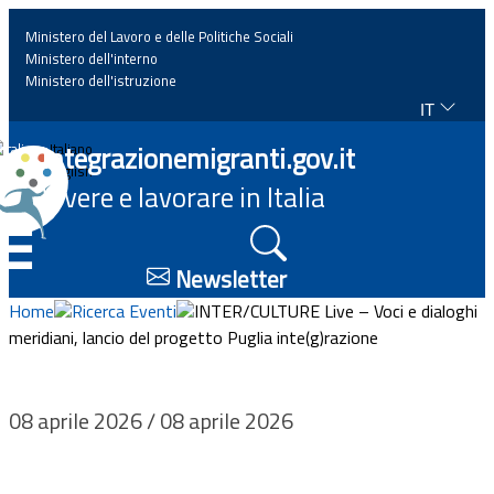
Ministero del Lavoro e delle Politiche Sociali
Ministero dell'interno
Ministero dell'istruzione
IT
Home
Integrazionemigranti.gov.it
Italiano
English
Vivere e lavorare in Italia
News
☰
Approfondimenti
Newsletter
Home
Ricerca Eventi
INTER/CULTURE Live – Voci e dialoghi
Eventi
meridiani, lancio del progetto Puglia inte(g)razione
Normativa
08 aprile 2026 / 08 aprile 2026
Progetti