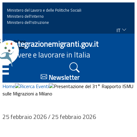
Ministero del Lavoro e delle Politiche Sociali
Ministero dell'interno
Ministero dell'istruzione
IT
Home
Integrazionemigranti.gov.it
Italiano
English
Vivere e lavorare in Italia
News
☰
Approfondimenti
Newsletter
Home
Ricerca Eventi
Presentazione del 31° Rapporto ISMU
Eventi
sulle Migrazioni a Milano
Normativa
25 febbraio 2026 / 25 febbraio 2026
Progetti