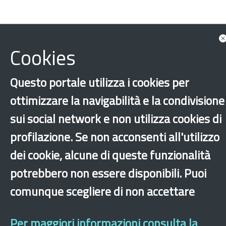
Chiudi
Cookies
Questo portale utilizza i cookies per
ottimizzare la navigabilità e la condivisione
sui social network e non utilizza cookies di
Integrazione
Rapporti di ricerca
Milano
profilazione. Se non acconsenti all'utilizzo
‹
›
×
dei cookie, alcune di queste funzionalità
potrebbero non essere disponibili. Puoi
comunque scegliere di non accettare
Dichiarazione di accessibilità
Mappa del sito
Legal & Privacy
Contatti
Sito archeologico
Per maggiori informazioni consulta la