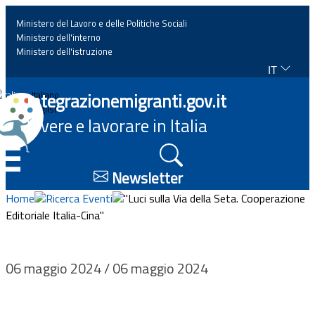
Ministero del Lavoro e delle Politiche Sociali
Ministero dell'interno
Ministero dell'istruzione
IT
Home
Integrazionemigranti.gov.it
Italiano
English
Vivere e lavorare in Italia
News
☰
Approfondimenti
Newsletter
Home
Ricerca Eventi
"Luci sulla Via della Seta. Cooperazione
Eventi
Editoriale Italia-Cina"
Normativa
06 maggio 2024 / 06 maggio 2024
Progetti