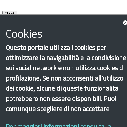
Chiudi
Cookies
Questo portale utilizza i cookies per
ottimizzare la navigabilità e la condivisione
Lazio
Cultura
Letteratura
Cina
sui social network e non utilizza cookies di
Roma
profilazione. Se non acconsenti all'utilizzo
dei cookie, alcune di queste funzionalità
‹
›
×
potrebbero non essere disponibili. Puoi
comunque scegliere di non accettare
Dichiarazione di accessibilità
Mappa del sito
Legal & Privacy
Contatti
Sito archeologico
Per maggiori informazioni consulta la