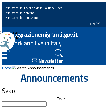
Ministero del Lavoro e delle Politiche Sociali
Ministero dell'interno
Ministero dell'istruzione
EN
Home
Integrazionemigranti.gov.it
Italiano
English
Work and live in Italy
News
☰
Highlights
Newsletter
Home
Search Announcements
Events
Announcements
Regulations and law
Search
Projects
Text: