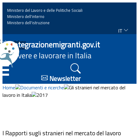
Ministero del Lavoro e delle Politiche Sociali
Ministero dell'interno
Ministero dell'istruzione
IT
Home
Integrazionemigranti.gov.it
Italiano
English
Vivere e lavorare in Italia
News
☰
Approfondimenti
Newsletter
Home
Documenti e ricerche
Gli stranieri nel mercato del
Eventi
lavoro in Italia
2017
Normativa
Progetti
I Rapporti sugli stranieri nel mercato del lavoro