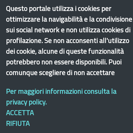
Questo portale utilizza i cookies per
2011
2012
2013
2014
2015
2016
2018
ottimizzare la navigabilità e la condivisione
2019
2020
2021
2022
2023
2024
2025
2026
sui social network e non utilizza cookies di
profilazione. Se non acconsenti all'utilizzo
dei cookie, alcune di queste funzionalità
potrebbero non essere disponibili. Puoi
‹
›
×
comunque scegliere di non accettare
Per maggiori informazioni consulta la
Dichiarazione di accessibilità
Mappa del sito
Legal & Privacy
Contatti
Sito archeologico
privacy policy.
ACCETTA
RIFIUTA