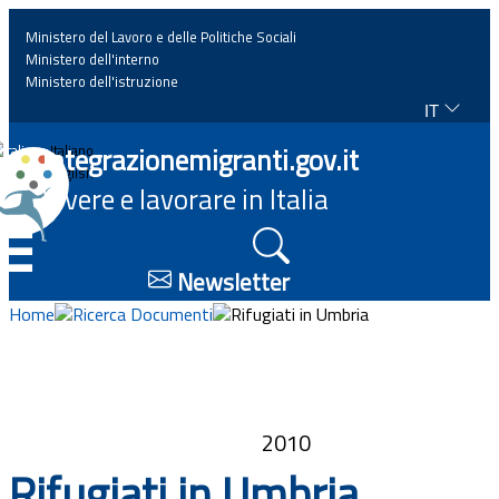
Ministero del Lavoro e delle Politiche Sociali
Ministero dell'interno
Ministero dell'istruzione
IT
Home
Integrazionemigranti.gov.it
Italiano
English
Vivere e lavorare in Italia
News
☰
Approfondimenti
Newsletter
Home
Ricerca Documenti
Rifugiati in Umbria
Eventi
Normativa
2010
Progetti
Rifugiati in Umbria