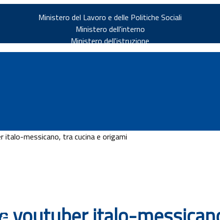
Ministero del Lavoro e delle Politiche Sociali
Ministero dell'interno
Ministero dell'istruzione
r italo-messicano, tra cucina e origami
v.it
ia
e youtuber italo-messicano