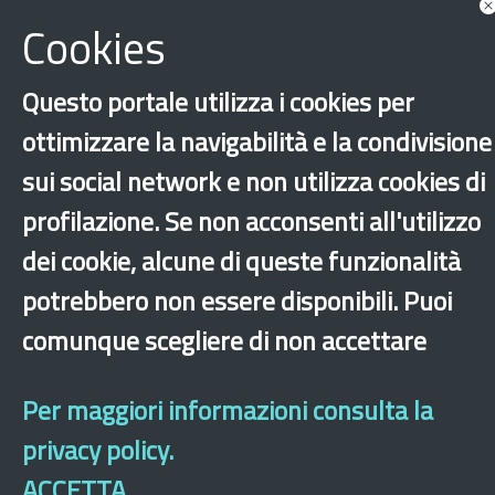
Cookies
Scarica
Questo portale utilizza i cookies per
ottimizzare la navigabilità e la condivisione
sui social network e non utilizza cookies di
profilazione. Se non acconsenti all'utilizzo
dei cookie, alcune di queste funzionalità
Lombardia
potrebbero non essere disponibili. Puoi
comunque scegliere di non accettare
‹
›
×
Per maggiori informazioni consulta la
Dichiarazione di accessibilità
Mappa del sito
Legal & Privacy
Contatti
privacy policy.
Sito archeologico
ACCETTA