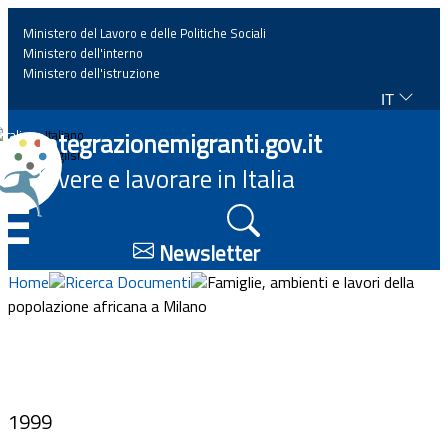
Ministero del Lavoro e delle Politiche Sociali
Ministero dell'interno
Ministero dell'istruzione
IT
Home
Integrazionemigranti.gov.it
Italiano
English
Vivere e lavorare in Italia
News
☰
Approfondimenti
Newsletter
Home
Ricerca Documenti
Famiglie, ambienti e lavori della
Eventi
popolazione africana a Milano
Normativa
Progetti
1999