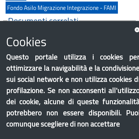
Fondo Asilo Migrazione Integrazione - FAMI
Documenti correlati
Cookies
Questo portale utilizza i cookies pe
ottimizzare la navigabilità e la condivision
sui social network e non utilizza cookies d
‹
›
×
profilazione. Se non acconsenti all'utilizz
dei cookie, alcune di queste funzionalit
Dichiarazione di accessibilità
Mappa del sito
Legal & Privacy
Contatti
potrebbero non essere disponibili. Puo
Sito archeologico
comunque scegliere di non accettare