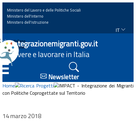
Ministero del Lavoro e delle Politiche Sociali
Ministero dell'interno
Ministero dell'istruzione
IT
Home
Integrazionemigranti.gov.it
Italiano
English
Vivere e lavorare in Italia
News
☰
Approfondimenti
Newsletter
Home
Ricerca Progetti
IMPACT - Integrazione dei Migranti
Eventi
con Politiche Coprogettate sul Territorio
Normativa
14 marzo 2018
Progetti