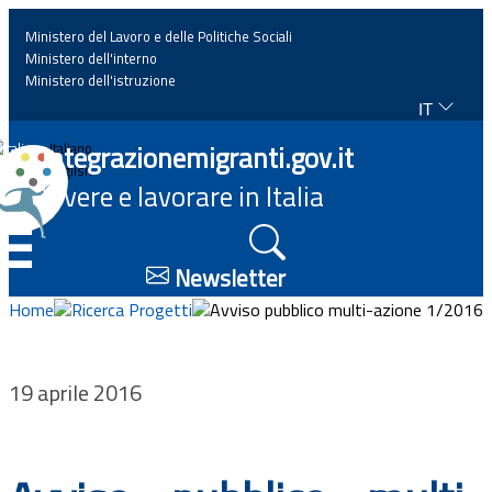
Ministero del Lavoro e delle Politiche Sociali
Ministero dell'interno
Ministero dell'istruzione
IT
Home
Integrazionemigranti.gov.it
Italiano
English
Vivere e lavorare in Italia
News
☰
Approfondimenti
Newsletter
Home
Ricerca Progetti
Avviso pubblico multi-azione 1/2016
Eventi
Normativa
19 aprile 2016
Progetti