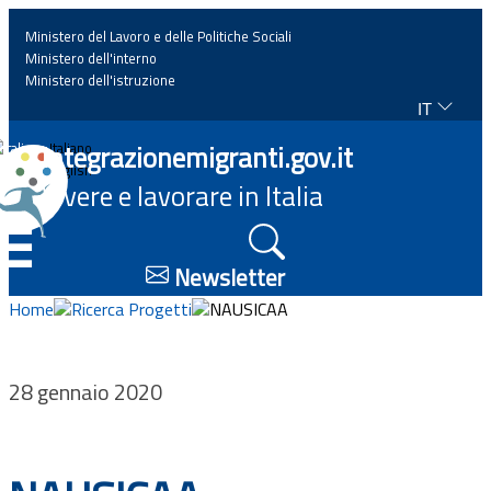
Ministero del Lavoro e delle Politiche Sociali
Ministero dell'interno
Ministero dell'istruzione
IT
Home
Integrazionemigranti.gov.it
Italiano
English
Vivere e lavorare in Italia
News
☰
Approfondimenti
Newsletter
Home
Ricerca Progetti
NAUSICAA
Eventi
Normativa
28 gennaio 2020
Progetti