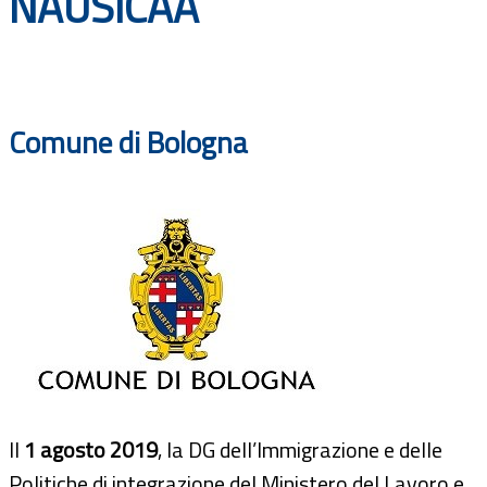
NAUSICAA
Documenti
Bandi
Comune di Bologna
Guide
Il
1 agosto 2019
, la DG dell’Immigrazione e delle
Politiche di integrazione del Ministero del Lavoro e