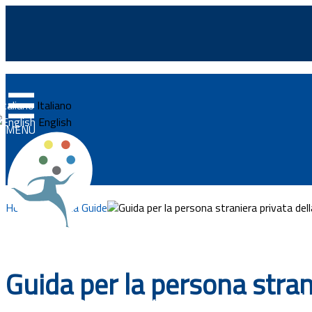
☰
Home
Italiano
News
English
MENU
Approfondimenti
Eventi
Home
Ricerca Guide
Guida per la persona straniera privata dell
Normativa
Progetti
Integrazionemigranti.go
Guida per la persona stran
Documenti
Vivere e lavorare in Ital
Bandi