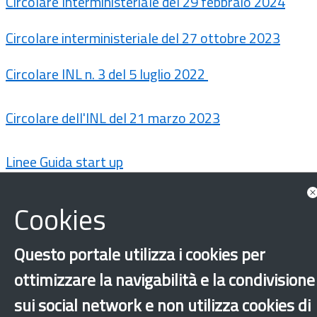
Circolare Interministeriale del 29 febbraio 2024
Circolare interministeriale del 27 ottobre 2023
Circolare INL n. 3 del 5 luglio 2022
Circolare dell'INL del 21 marzo 2023
Linee Guida start up
Cookies
Protocolli di Intesa
Questo portale utilizza i cookies per
ottimizzare la navigabilità e la condivisione
sui social network e non utilizza cookies di