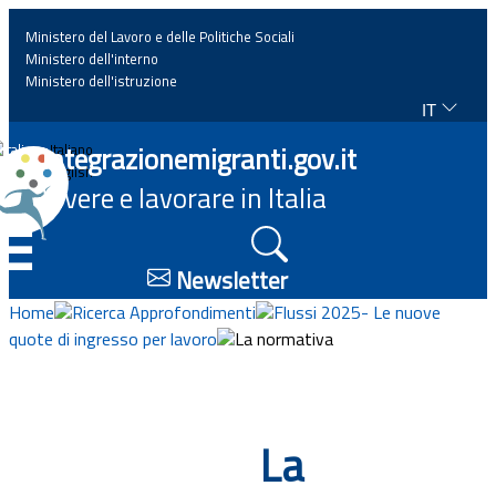
Ministero del Lavoro e delle Politiche Sociali
Ministero dell'interno
Ministero dell'istruzione
IT
Home
Integrazionemigranti.gov.it
Italiano
English
Vivere e lavorare in Italia
News
☰
Approfondimenti
Newsletter
Home
Ricerca Approfondimenti
Flussi 2025- Le nuove
Eventi
quote di ingresso per lavoro
La normativa
Normativa
La
Progetti