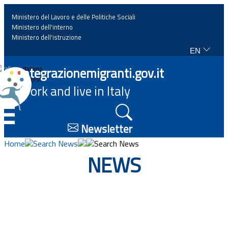
Ministero del Lavoro e delle Politiche Sociali
Ministero dell'interno
Ministero dell'istruzione
EN
Home
Integrazionemigranti.gov.it
Italiano
English
Work and live in Italy
News
☰
Highlights
Newsletter
Home
Search News
Search News
Events
NEWS
Regulations and law
Projects