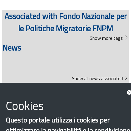
Documents
Associated with Fondo Nazionale per
le Politiche Migratorie FNPM
Show more tags
News
Show all news associated
Highlights
Cookies
Questo portale utilizza i cookies per
ottimizzare la navigabilità e la condivisione