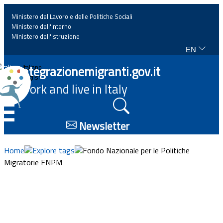
Ministero del Lavoro e delle Politiche Sociali
Ministero dell'interno
Ministero dell'istruzione
EN
Home
Integrazionemigranti.gov.it
Italiano
English
Work and live in Italy
News
☰
Highlights
Newsletter
Events
Home
Explore tags
Fondo Nazionale per le Politiche
Migratorie FNPM
Regulations and law
Projects