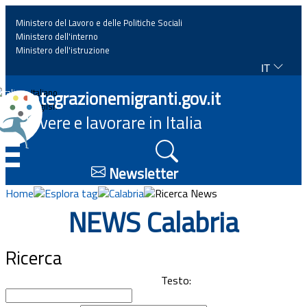
Ministero del Lavoro e delle Politiche Sociali
Ministero dell'interno
Ministero dell'istruzione
IT
Home
Integrazionemigranti.gov.it
Italiano
English
Vivere e lavorare in Italia
News
☰
Approfondimenti
Newsletter
Home
Esplora tag
Calabria
Ricerca News
Eventi
NEWS Calabria
Normativa
Ricerca
Progetti
Testo: