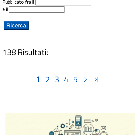
Pubblicato fra il
Documenti
e il
Bandi
Guide
138 Risultati:
1
2
3
4
5