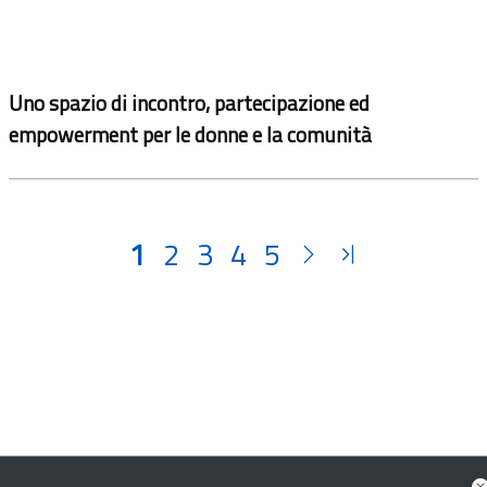
Uno spazio di incontro, partecipazione ed
empowerment per le donne e la comunità
1
2
3
4
5
‹
›
×