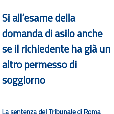
Documenti
Si all’esame della
Bandi
domanda di asilo anche
Guide
se il richiedente ha già un
altro permesso di
soggiorno
La sentenza del Tribunale di Roma