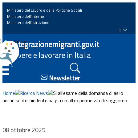
Ministero del Lavoro e delle Politiche Sociali
Ministero dell'interno
Ministero dell'istruzione
IT
Home
Integrazionemigranti.gov.it
Italiano
English
Vivere e lavorare in Italia
News
☰
Approfondimenti
Newsletter
Eventi
Home
Ricerca News
Si all’esame della domanda di asilo
anche se il richiedente ha già un altro permesso di soggiorno
Normativa
Progetti
08 ottobre 2025