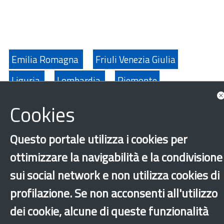
Emilia Romagna
Friuli Venezia Giulia
Liguria
Lombardia
Piemonte
Provincia Autonoma di Trento
Valle D'Aosta
Cookies
Veneto
Caporalato
Diritti fondamentali
Questo portale utilizza i cookies per
Discriminazione
Integrazione
ottimizzare la navigabilità e la condivisione
Sfruttamento lavorativo
Altri comuni
sui social network e non utilizza cookies di
profilazione. Se non acconsenti all'utilizzo
‹
›
×
dei cookie, alcune di queste funzionalità