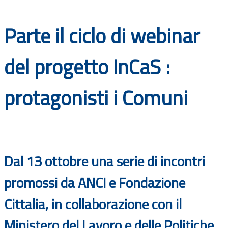
Documenti
Parte il ciclo di webinar
Bandi
del progetto InCaS :
Guide
protagonisti i Comuni
Dal 13 ottobre una serie di incontri
promossi da ANCI e Fondazione
Cittalia, in collaborazione con il
Ministero del Lavoro e delle Politiche