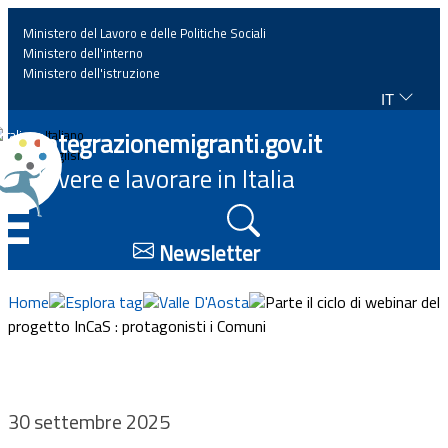
Ministero del Lavoro e delle Politiche Sociali
Ministero dell'interno
Ministero dell'istruzione
IT
Home
Integrazionemigranti.gov.it
Italiano
English
Vivere e lavorare in Italia
News
☰
Approfondimenti
Newsletter
Eventi
Home
Esplora tag
Valle D'Aosta
Parte il ciclo di webinar del
progetto InCaS : protagonisti i Comuni
Normativa
Progetti
30 settembre 2025