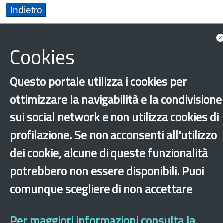
Cookies
Questo portale utilizza i cookies per
Cultura
Integrazione
Ucraino
Ucraina
ottimizzare la navigabilità e la condivisione
Bergamo
Bologna
Milano
Trento
sui social network e non utilizza cookies di
Venezia
profilazione. Se non acconsenti all'utilizzo
dei cookie, alcune di queste funzionalità
‹
›
×
potrebbero non essere disponibili. Puoi
comunque scegliere di non accettare
Dichiarazione di accessibilità
Mappa del sito
Legal & Privacy
Contatti
Sito archeologico
Per maggiori informazioni consulta la