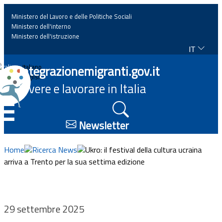
Ministero del Lavoro e delle Politiche Sociali
Ministero dell'interno
Ministero dell'istruzione
IT
Home
Integrazionemigranti.gov.it
Italiano
English
Vivere e lavorare in Italia
News
☰
Approfondimenti
Newsletter
Eventi
Home
Ricerca News
Ukro: il festival della cultura ucraina
arriva a Trento per la sua settima edizione
Normativa
Progetti
29 settembre 2025