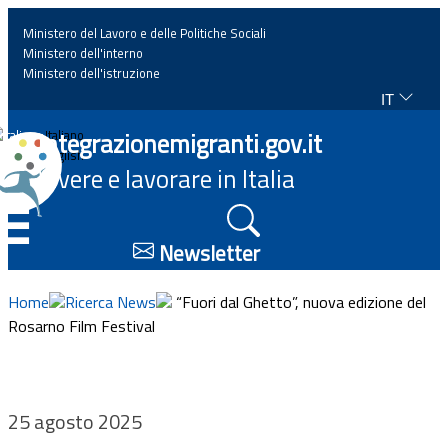
Ministero del Lavoro e delle Politiche Sociali
Ministero dell'interno
Ministero dell'istruzione
IT
Home
Integrazionemigranti.gov.it
Italiano
English
Vivere e lavorare in Italia
News
☰
Approfondimenti
Newsletter
Eventi
Home
Ricerca News
“Fuori dal Ghetto”, nuova edizione del
Rosarno Film Festival
Normativa
Progetti
25 agosto 2025