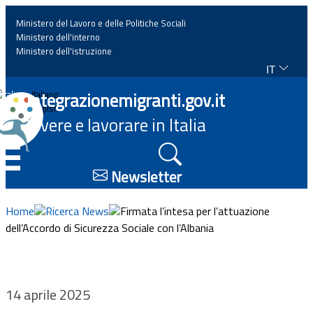
Ministero del Lavoro e delle Politiche Sociali
Ministero dell'interno
Ministero dell'istruzione
IT
Home
Integrazionemigranti.gov.it
Italiano
English
Vivere e lavorare in Italia
News
☰
Approfondimenti
Newsletter
Eventi
Home
Ricerca News
Firmata l’intesa per l’attuazione
dell’Accordo di Sicurezza Sociale con l’Albania
Normativa
Progetti
14 aprile 2025