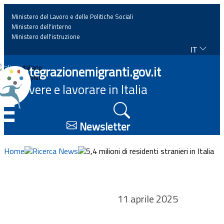
Ministero del Lavoro e delle Politiche Sociali
Ministero dell'interno
Ministero dell'istruzione
IT
Home
Integrazionemigranti.gov.it
Italiano
English
Vivere e lavorare in Italia
News
☰
Approfondimenti
Newsletter
Eventi
Home
Ricerca News
5,4 milioni di residenti stranieri in Italia
Normativa
11 aprile 2025
Progetti