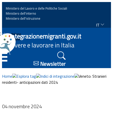
Ministero del Lavoro e delle Politiche Sociali
Ministero dell'interno
Ministero dell'istruzione
IT
Home
Integrazionemigranti.gov.it
Italiano
English
Vivere e lavorare in Italia
News
☰
Approfondimenti
Newsletter
Eventi
Home
Esplora tag
Indici di integrazione
Veneto: Stranieri
residenti- anticipazioni dati 2024
Normativa
Progetti
04 novembre 2024