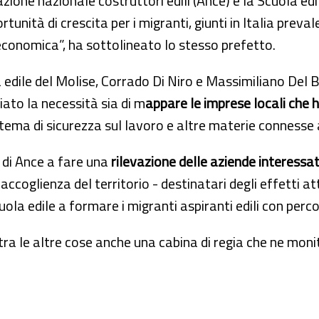
azione nazionale costruttori edili (Ance) e la Scuola edil
rtunità di crescita per i migranti, giunti in Italia pre
 economica”, ha sottolineato lo stesso prefetto.
a edile del Molise, Corrado Di Niro e Massimiliano Del B
ato la necessità sia di m
appare le imprese locali che
tema di sicurezza sul lavoro e altre materie connesse a
o di Ance a fare una
rilevazione delle aziende interessat
accoglienza del territorio - destinatari degli effetti att
ola edile a formare i migranti aspiranti edili con perco
 tra le altre cose anche una cabina di regia che ne moni