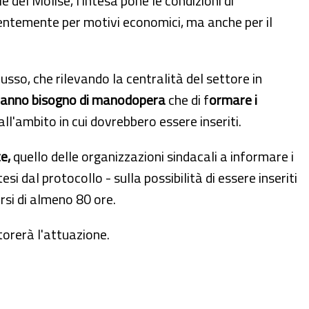
e del Molise, l'intesa pone le condizioni di
valentemente per motivi economici, ma anche per il
usso, che rilevando la centralità del settore in
 hanno bisogno di manodopera
che di f
ormare i
ll'ambito in cui dovrebbero essere inseriti.
e,
quello delle organizzazioni sindacali a informare i
esi dal protocollo - sulla possibilità di essere inseriti
rsi di almeno 80 ore.
torerà l'attuazione.