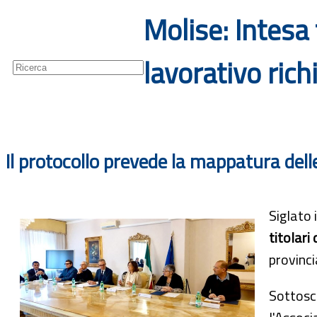
Molise: Intesa 
Guide
Newsletter
lavorativo rich
Il protocollo prevede la mappatura delle
Siglato i
titolari 
provinci
Sottoscr