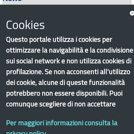
Cookies
Consulta tutte le news associate
Questo portale utilizza i cookies per
ottimizzare la navigabilità e la condivisione
sui social network e non utilizza cookies di
profilazione. Se non acconsenti all'utilizzo
dei cookie, alcune di queste funzionalità
‹
›
×
potrebbero non essere disponibili. Puoi
comunque scegliere di non accettare
Dichiarazione di accessibilità
Mappa del sito
Legal & Privacy
Contatti
Sito archeologico
Per maggiori informazioni consulta la
privacy policy.