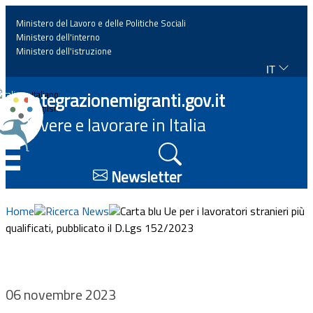
Ministero del Lavoro e delle Politiche Sociali
Ministero dell'interno
Ministero dell'istruzione
IT
Home
Integrazionemigranti.gov.it
Italiano
English
Vivere e lavorare in Italia
News
☰
Approfondimenti
Newsletter
Eventi
Home
Ricerca News
Carta blu Ue per i lavoratori stranieri più
qualificati, pubblicato il D.Lgs 152/2023
Normativa
Progetti
06 novembre 2023