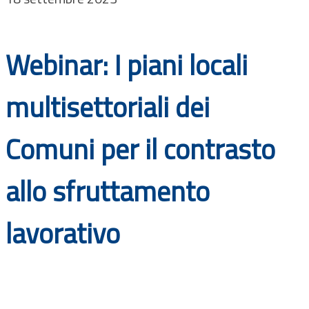
Documenti
Bandi
Webinar: I piani locali
Guide
multisettoriali dei
Comuni per il contrasto
allo sfruttamento
lavorativo