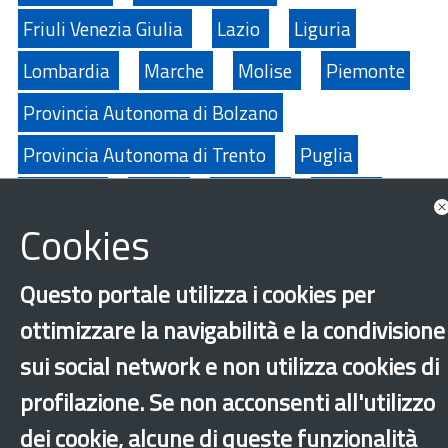
Friuli Venezia Giulia
Lazio
Liguria
Lombardia
Marche
Molise
Piemonte
Provincia Autonoma di Bolzano
Provincia Autonoma di Trento
Puglia
Sardegna
Sicilia
Toscana
Umbria
Cookies
Valle D'Aosta
Veneto
Caporalato
Fondo Asilo Migrazione Integrazione - FAMI
Questo portale utilizza i cookies per
Sfruttamento lavorativo
Altri comuni
ottimizzare la navigabilità e la condivisione
sui social network e non utilizza cookies di
‹
›
×
profilazione. Se non acconsenti all'utilizzo
dei cookie, alcune di queste funzionalità