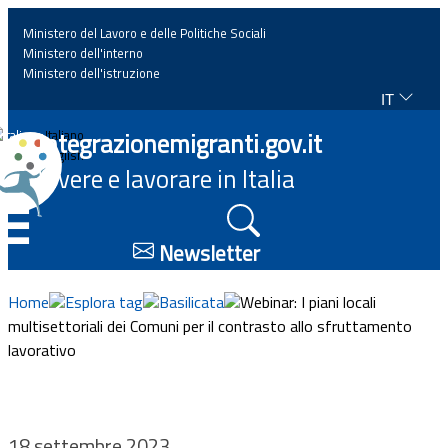
Ministero del Lavoro e delle Politiche Sociali
Ministero dell'interno
Ministero dell'istruzione
IT
Home
Integrazionemigranti.gov.it
Italiano
English
Vivere e lavorare in Italia
News
☰
Approfondimenti
Newsletter
Eventi
Home
Esplora tag
Basilicata
Webinar: I piani locali
multisettoriali dei Comuni per il contrasto allo sfruttamento
lavorativo
Normativa
Progetti
18 settembre 2023