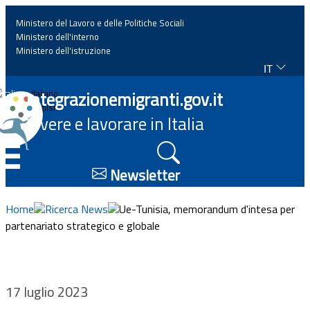
Ministero del Lavoro e delle Politiche Sociali
Ministero dell'interno
Ministero dell'istruzione
IT
Home
Integrazionemigranti.gov.it
Italiano
English
Vivere e lavorare in Italia
News
☰
Approfondimenti
Newsletter
Eventi
Home
Ricerca News
Ue-Tunisia, memorandum d'intesa per
partenariato strategico e globale
Normativa
Progetti
17 luglio 2023