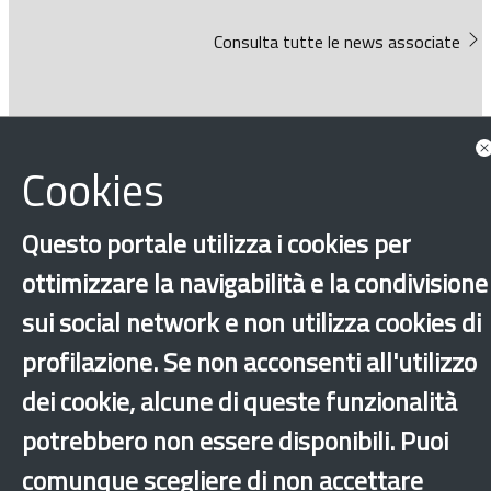
Consulta tutte le news associate
Cookies
Questo portale utilizza i cookies per
‹
›
×
ottimizzare la navigabilità e la condivisione
sui social network e non utilizza cookies di
Dichiarazione di accessibilità
Mappa del sito
Legal & Privacy
Contatti
profilazione. Se non acconsenti all'utilizzo
Sito archeologico
dei cookie, alcune di queste funzionalità
potrebbero non essere disponibili. Puoi
comunque scegliere di non accettare