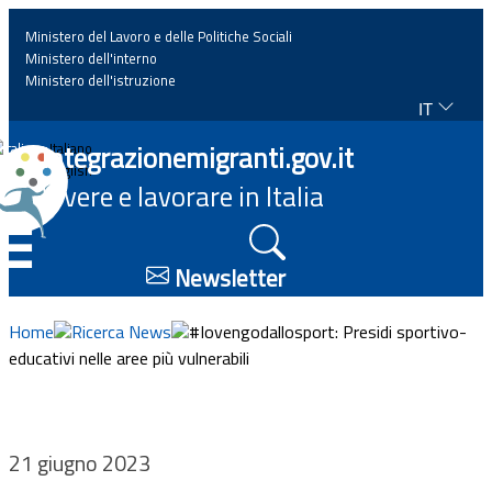
Ministero del Lavoro e delle Politiche Sociali
Ministero dell'interno
Ministero dell'istruzione
IT
Home
Integrazionemigranti.gov.it
Italiano
English
Vivere e lavorare in Italia
News
☰
Approfondimenti
Newsletter
Eventi
Home
Ricerca News
#Iovengodallosport: Presidi sportivo-
educativi nelle aree più vulnerabili
Normativa
Progetti
21 giugno 2023