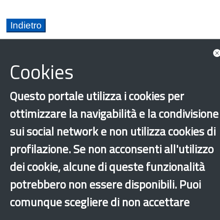
Cookies
Questo portale utilizza i cookies per
Fondo Nazionale per le Politiche Migratorie FNPM
ottimizzare la navigabilità e la condivisione
Integrazione
Sport
Roma
sui social network e non utilizza cookies di
profilazione. Se non acconsenti all'utilizzo
‹
›
×
dei cookie, alcune di queste funzionalità
potrebbero non essere disponibili. Puoi
Dichiarazione di accessibilità
Mappa del sito
Legal & Privacy
Contatti
comunque scegliere di non accettare
Sito archeologico