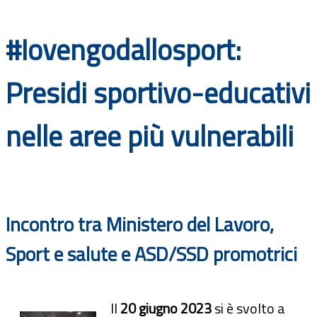
Documenti
#Iovengodallosport:
Bandi
Presidi sportivo-educativi
Guide
nelle aree più vulnerabili
Incontro tra Ministero del Lavoro,
Sport e salute e ASD/SSD promotrici
Il
20 giugno 2023
si è svolto a