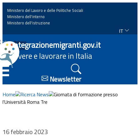
Ministero del Lavoro e delle Politiche Sociali
Ministero dell'interno
Ministero dell'istruzione
IT
Home
Integrazionemigranti.gov.it
Italiano
English
Vivere e lavorare in Italia
News
☰
Approfondimenti
Newsletter
Eventi
Home
Ricerca News
Giornata di formazione presso
l'Università Roma Tre
Normativa
Progetti
16 febbraio 2023