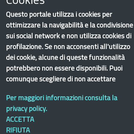
Questo portale utilizza i cookies per
ottimizzare la navigabilità e la condivisione
sui social network e non utilizza cookies di
Formazione e tirocini
Lingua italiana
profilazione. Se non acconsenti all'utilizzo
Italiano
Roma
dei cookie, alcune di queste funzionalità
potrebbero non essere disponibili. Puoi
‹
›
×
comunque scegliere di non accettare
Dichiarazione di accessibilità
Mappa del sito
Legal & Privacy
Contatti
Per maggiori informazioni consulta la
Sito archeologico
privacy policy.
ACCETTA
RIFIUTA