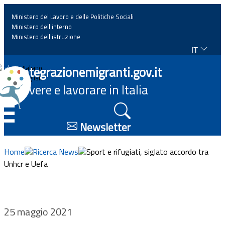
Ministero del Lavoro e delle Politiche Sociali
Ministero dell'interno
Ministero dell'istruzione
IT
Home
Integrazionemigranti.gov.it
Italiano
English
Vivere e lavorare in Italia
News
☰
Approfondimenti
Newsletter
Eventi
Home
Ricerca News
Sport e rifugiati, siglato accordo tra
Unhcr e Uefa
Normativa
Progetti
25 maggio 2021