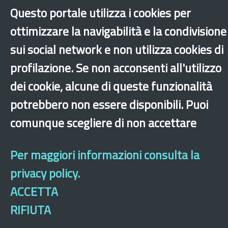
Questo portale utilizza i cookies per
ottimizzare la navigabilità e la condivisione
sui social network e non utilizza cookies di
‹
›
×
profilazione. Se non acconsenti all'utilizzo
dei cookie, alcune di queste funzionalità
potrebbero non essere disponibili. Puoi
Dichiarazione di accessibilità
Mappa del sito
Legal & Privacy
Contatti
Sito archeologico
comunque scegliere di non accettare
Per maggiori informazioni consulta la
privacy policy.
ACCETTA
RIFIUTA