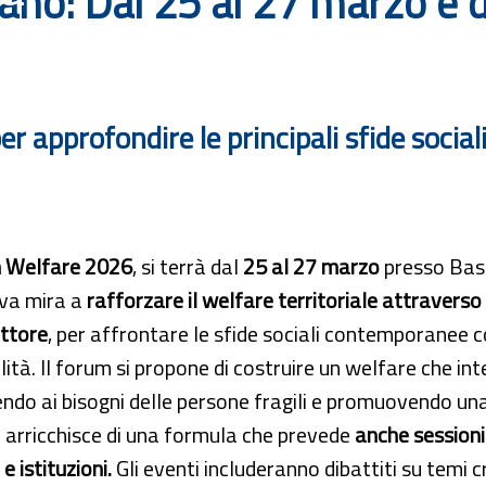
no: Dal 25 al 27 marzo e da
per approfondire le principali sfide socia
 Welfare 2026
, si terrà dal
25 al 27 marzo
presso Bas
tiva mira a
rafforzare il welfare territoriale attraverso i
ettore
, per affrontare le sfide sociali contemporanee c
ità. Il forum si propone di costruire un welfare che integ
ndo ai bisogni delle persone fragili e promuovendo una
 arricchisce di una formula che prevede
anche sessioni 
 e istituzioni.
Gli eventi includeranno dibattiti su temi c