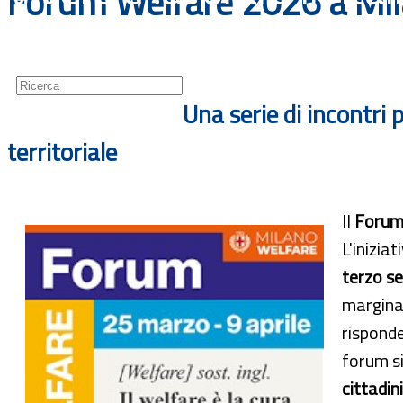
Forum Welfare 2026 a Mila
Guide
Newsletter
Una serie di incontri 
territoriale
Il
Forum
L'inizia
terzo s
marginal
risponde
forum si
cittadini