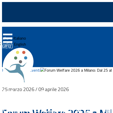
☰
Home
Italiano
News
English
MENU
Approfondimenti
Eventi
Home
Ricerca Eventi
Forum Welfare 2026 a Milano: Dal 25 al 
Normativa
Progetti
Integrazionemigranti.go
25 marzo 2026 / 09 aprile 2026
Documenti
Vivere e lavorare in Ital
Bandi