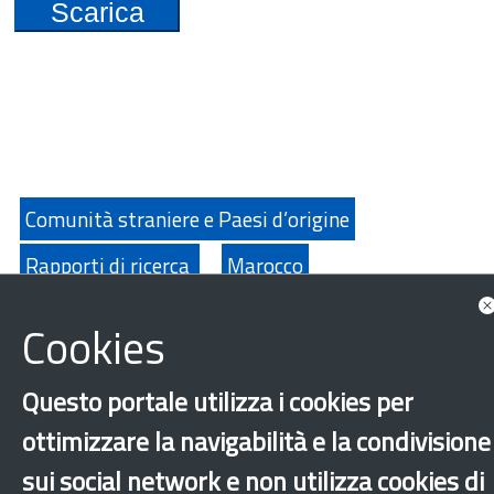
Scarica
Comunità straniere e Paesi d’origine
Rapporti di ricerca
Marocco
Guarda anche
Cookies
Approfondimenti
Questo portale utilizza i cookies per
ottimizzare la navigabilità e la condivisione
sui social network e non utilizza cookies di