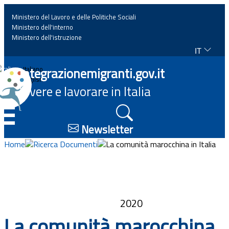
Ministero del Lavoro e delle Politiche Sociali
Ministero dell'interno
Ministero dell'istruzione
IT
Home
Integrazionemigranti.gov.it
Italiano
English
Vivere e lavorare in Italia
News
☰
Approfondimenti
Newsletter
Home
Ricerca Documenti
La comunità marocchina in Italia
Eventi
Normativa
2020
Progetti
La comunità marocchina