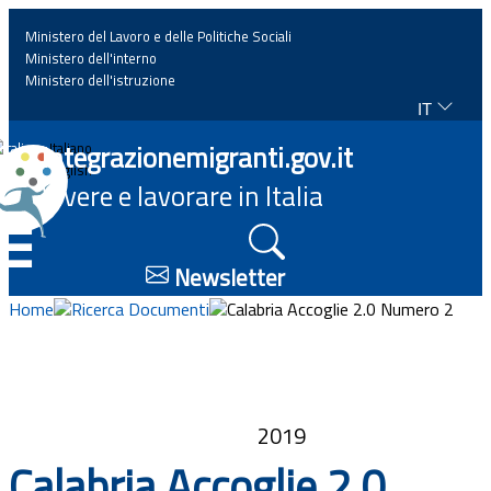
Ministero del Lavoro e delle Politiche Sociali
Ministero dell'interno
Ministero dell'istruzione
IT
Home
Integrazionemigranti.gov.it
Italiano
English
Vivere e lavorare in Italia
News
☰
Approfondimenti
Newsletter
Home
Ricerca Documenti
Calabria Accoglie 2.0 Numero 2
Eventi
Normativa
2019
Progetti
Calabria Accoglie 2.0