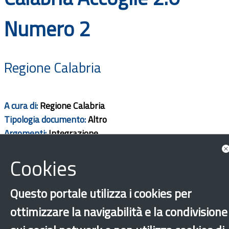
Documenti
Numero 2
Bandi
Regione Calabria
Guide
A cura di:
Regione Calabria
Tipologia documento:
Altro
Argomenti:
Integrazione
Ambito territorio:
Regionale
Cookies
Scarica
Questo portale utilizza i cookies per
ottimizzare la navigabilità e la condivisione