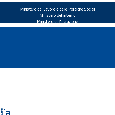
Ministero del Lavoro e delle Politiche Sociali
Ministero dell'interno
Ministero dell'istruzione
v.it
ia
lia